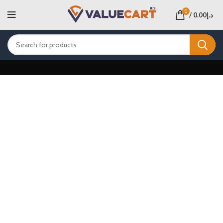
0
/
0.00
د.إ